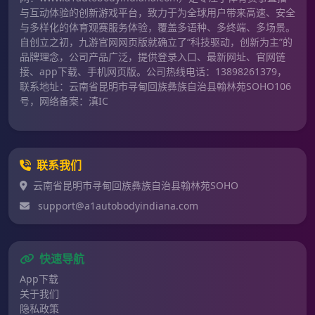
与互动体验的创新游戏平台，致力于为全球用户带来高速、安全
与多样化的体育观赛服务体验，覆盖多语种、多终端、多场景。
自创立之初，九游官网网页版就确立了“科技驱动，创新为主”的
品牌理念，公司产品广泛，提供登录入口、最新网址、官网链
接、app下载、手机网页版。公司热线电话：13898261379，
联系地址：云南省昆明市寻甸回族彝族自治县翰林苑SOHO106
号，网络备案：滇IC
联系我们
云南省昆明市寻甸回族彝族自治县翰林苑SOHO
support@a1autobodyindiana.com
快速导航
App下载
关于我们
隐私政策