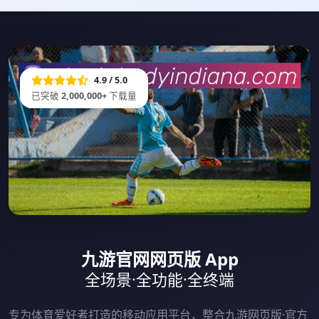
4.9 / 5.0
已突破
2,000,000+
下载量
九游官网网页版 App
全场景·全功能·全终端
专为体育爱好者打造的移动应用平台，整合九游网页版·官方