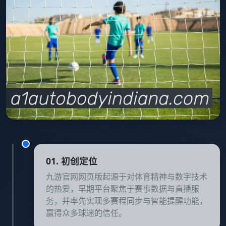
01. 初创定位
九游官网网页版起源于对体育精神与数字技术
的热爱，早期平台聚焦于赛事数据与直播服
务，并率先实现多赛程同步与智能提醒功能，
赢得众多球迷的信任。