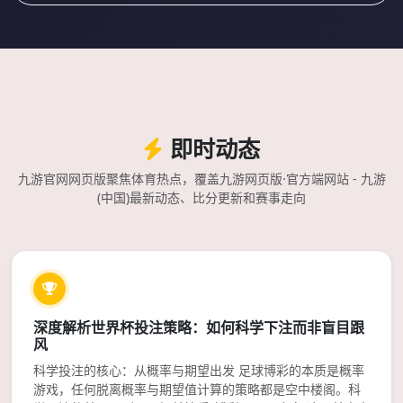
即时动态
九游官网网页版聚焦体育热点，覆盖九游网页版·官方端网站 - 九游
(中国)最新动态、比分更新和赛事走向
深度解析世界杯投注策略：如何科学下注而非盲目跟
风
科学投注的核心：从概率与期望出发 足球博彩的本质是概率
游戏，任何脱离概率与期望值计算的策略都是空中楼阁。科